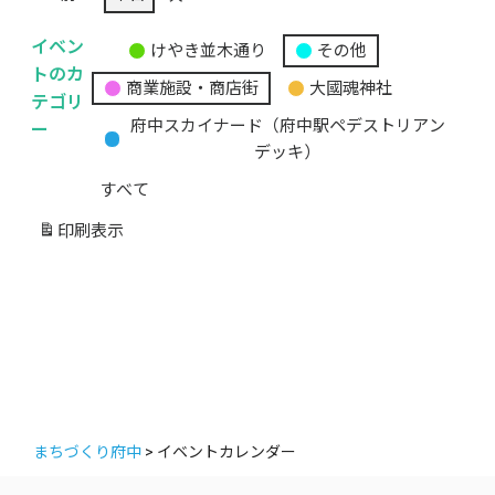
イベン
けやき並木通り
その他
無
トのカ
商業施設・商店街
大國魂神社
題
テゴリ
の
ー
府中スカイナード（府中駅ペデストリアン
カ
デッキ）
テ
すべて
ゴ
リ
印刷
表示
ー
まちづくり府中
>
イベントカレンダー