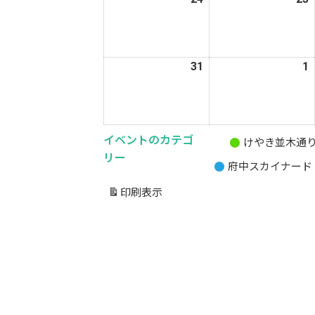
年
8
8
月
31
2026
1
2
24
2
年
日
8
9
月
31
1
イベントのカテゴ
けやき並木通
無
日
リー
府中スカイナード
題
の
印刷
表示
カ
テ
ゴ
リ
ー