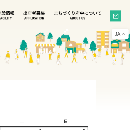
施設情報
出店者募集
まちづくり府中について
FACILITY
APPLICATION
ABOUT US
JA
土
土
日
日
曜
曜