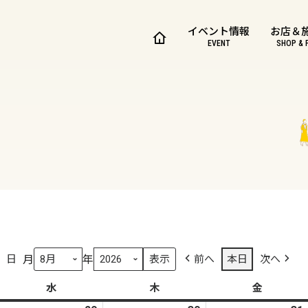
イベント情報
お店＆
EVENT
SHOP & 
月
年
日
前へ
本日
次へ
水
水
木
木
金
金
曜
曜
曜