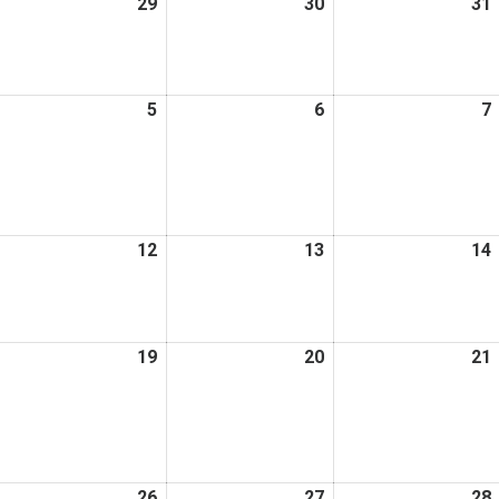
026
29
2026
30
2026
31
日
日
日
年
年
年
7
7
月
月
月
026
5
2026
6
2026
7
8
29
30
年
年
年
日
日
日
8
8
月
月
月
5
6
日
日
日
026
12
2026
13
2026
14
年
年
年
8
8
月
月
月
026
19
2026
20
2026
21
1
12
13
年
年
年
日
日
日
8
8
月
月
月
8
19
20
日
日
日
026
26
2026
27
2026
28