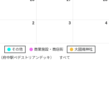
年
年
年
8
8
月
月
月
026
2
2026
3
2026
4
5
26
27
年
年
年
日
日
日
9
9
月
月
月
2
3
り
その他
商業施設・商店街
大國魂神社
日
日
日
（府中駅ペデストリアンデッキ）
すべて