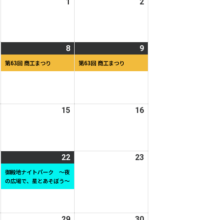
2026
1
2026
2
2026
日
日
年
年
年
7
8
8
月
月
月
2026
8
2026
(1
9
2026
(1
31
1
2
年
年
件
年
件
日
日
日
第63回 商工まつり
第63回 商工まつり
8
8
の
8
の
月
月
イ
月
イ
7
8
ベ
9
ベ
日
日
ン
日
ン
2026
15
2026
16
2026
ト)
ト)
年
年
年
8
8
8
月
月
月
2026
22
2026
(1
23
2026
14
15
16
年
年
件
年
日
日
日
御殿地ナイトパーク ～夜
の広場で、星とあそぼう～
8
8
の
8
月
月
イ
月
21
22
ベ
23
日
日
ン
日
2026
29
2026
30
2026