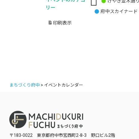
けやき並木通
無
リー
府中スカイナード
題
の
印刷
表示
カ
テ
ゴ
リ
ー
まちづくり府中
>
イベントカレンダー
〒183-0022 東京都府中市宮西町2-8-3 野口ビル2階