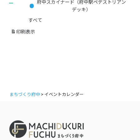
ー
府中スカイナード（府中駅ペデストリアン
カ
デッキ）
テ
すべて
ゴ
リ
印刷
表示
ー
まちづくり府中
>
イベントカレンダー