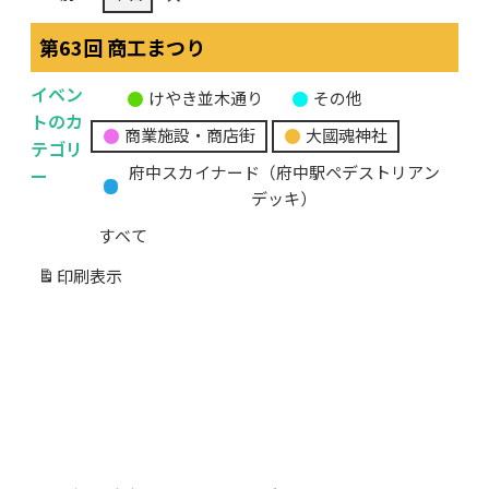
第63回 商工まつり
イベン
けやき並木通り
その他
無
トのカ
商業施設・商店街
大國魂神社
題
テゴリ
の
ー
府中スカイナード（府中駅ペデストリアン
カ
デッキ）
テ
すべて
ゴ
リ
印刷
表示
ー