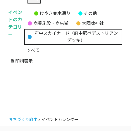
イベン
けやき並木通り
その他
無
トのカ
商業施設・商店街
大國魂神社
題
テゴリ
の
ー
府中スカイナード（府中駅ペデストリアン
カ
デッキ）
テ
すべて
ゴ
リ
印刷
表示
ー
まちづくり府中
>
イベントカレンダー