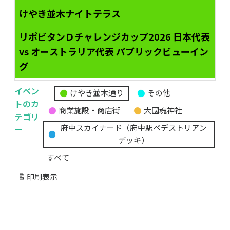
けやき並木ナイトテラス
リポビタンＤチャレンジカップ2026 日本代表
vs オーストラリア代表 パブリックビューイン
グ
イベン
けやき並木通り
その他
無
トのカ
商業施設・商店街
大國魂神社
題
テゴリ
の
ー
府中スカイナード（府中駅ペデストリアン
カ
デッキ）
テ
すべて
ゴ
リ
印刷
表示
ー