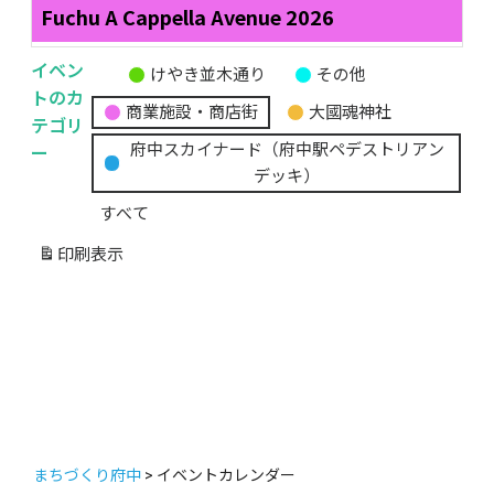
Fuchu A Cappella Avenue 2026
イベン
けやき並木通り
その他
無
トのカ
商業施設・商店街
大國魂神社
題
テゴリ
の
ー
府中スカイナード（府中駅ペデストリアン
カ
デッキ）
テ
すべて
ゴ
リ
印刷
表示
ー
まちづくり府中
>
イベントカレンダー