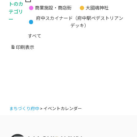
無
トのカ
商業施設・商店街
大國魂神社
題
テゴリ
の
ー
府中スカイナード（府中駅ペデストリアン
カ
デッキ）
テ
すべて
ゴ
リ
印刷
表示
ー
まちづくり府中
>
イベントカレンダー