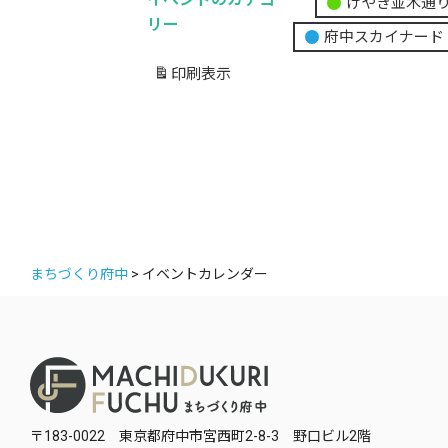
けやき並木通
無
リー
府中スカイナード
題
の
印刷
表示
カ
テ
ゴ
リ
ー
まちづくり府中
>
イベントカレンダー
〒183-0022 東京都府中市宮西町2-8-3 野口ビル2階