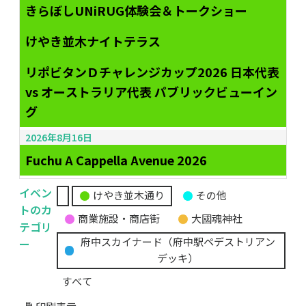
きらぼしUNiRUG体験会＆トークショー
けやき並木ナイトテラス
リポビタンＤチャレンジカップ2026 日本代表
vs オーストラリア代表 パブリックビューイン
グ
2026年8月16日
Fuchu A Cappella Avenue 2026
イベン
けやき並木通り
その他
無
トのカ
商業施設・商店街
大國魂神社
題
テゴリ
の
ー
府中スカイナード（府中駅ペデストリアン
カ
デッキ）
テ
すべて
ゴ
リ