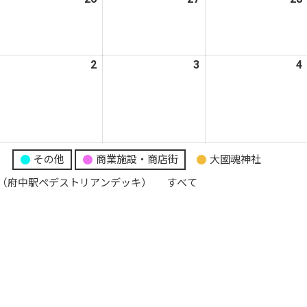
年
年
年
8
8
月
月
月
026
2
2026
3
2026
4
5
26
27
年
年
年
日
日
日
9
9
月
月
月
2
3
日
日
日
り
その他
商業施設・商店街
大國魂神社
（府中駅ペデストリアンデッキ）
すべて