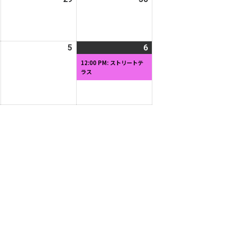
ト)
年
年
年
8
8
8
月
月
月
2026
5
2026
6
2026
(1
28
29
30
年
年
年
件
日
日
日
12:00 PM: ストリートテ
ラス
9
9
9
の
月
月
月
イ
4
5
6
ベ
日
日
日
ン
ト)