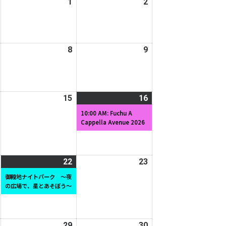
2026
1
2026
2
2026
日
日
年
年
年
7
8
8
月
月
月
2026
8
2026
9
2026
31
1
2
年
年
年
日
日
日
8
8
8
月
月
月
2026
15
2026
16
2026
(1
7
8
9
年
年
年
件
日
日
日
10:00 AM: Fuchu A
Cappella Avenue 2026
8
8
8
の
月
月
月
イ
14
15
16
ベ
日
日
日
ン
2026
22
2026
(1
23
2026
ト)
年
年
件
年
御殿地ナイトパーク ～夜
の広場で、星とあそぼう～
8
8
の
8
月
月
イ
月
21
22
ベ
23
日
日
ン
日
2026
29
2026
30
2026