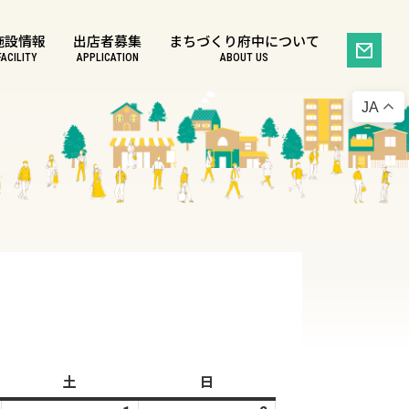
施設情報
出店者募集
まちづくり府中について
FACILITY
APPLICATION
ABOUT US
JA
土
土
日
日
曜
曜