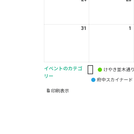
年
8
8
月
31
2026
1
2
24
2
年
日
8
9
月
31
1
日
イベントのカテゴ
けやき並木通
無
リー
府中スカイナード
題
の
印刷
表示
カ
テ
ゴ
リ
ー