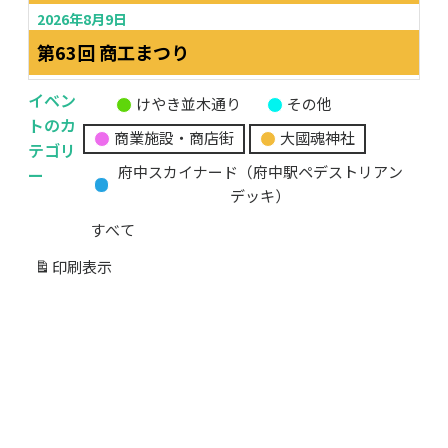
2026年8月9日
第63回 商工まつり
イベン
けやき並木通り
その他
無
トのカ
商業施設・商店街
大國魂神社
題
テゴリ
の
ー
府中スカイナード（府中駅ペデストリアン
カ
デッキ）
テ
すべて
ゴ
リ
印刷
表示
ー