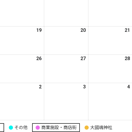
年
年
年
8
8
月
月
月
1
12
13
日
日
日
026
19
2026
20
2026
21
年
年
年
8
8
月
月
月
026
26
2026
27
2026
28
8
19
20
年
年
年
日
日
日
8
8
月
月
月
026
2
2026
3
2026
4
5
26
27
年
年
年
日
日
日
9
9
月
月
月
2
3
日
日
日
り
その他
商業施設・商店街
大國魂神社