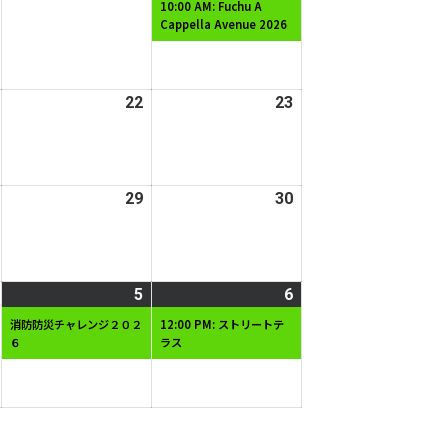
年
年
年
件
10:00 AM: Fuchu A
Cappella Avenue 2026
8
8
8
の
月
月
月
イ
14
15
16
ベ
日
日
日
ン
2026
22
2026
23
2026
ト)
年
年
年
8
8
8
月
月
月
2026
29
2026
30
2026
21
22
23
年
年
年
日
日
日
8
8
8
月
月
月
2026
5
2026
(1
6
2026
(1
28
29
30
年
年
件
年
件
日
日
日
消防防災チャレンジ２０２
12:00 PM: ストリートテ
６
ラス
9
9
の
9
の
月
月
イ
月
イ
4
5
ベ
6
ベ
日
日
ン
日
ン
ト)
ト)