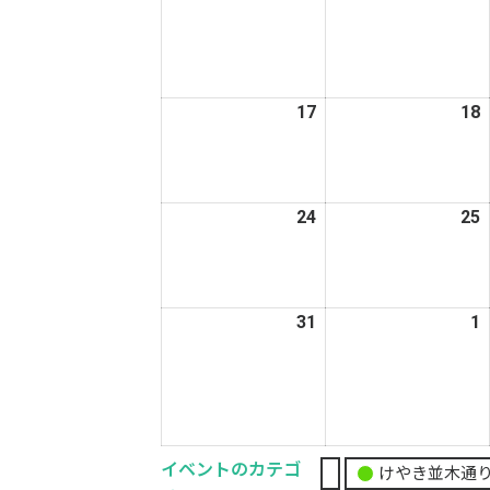
年
8
8
月
10
1
日
17
2026
18
2
年
8
8
月
24
2026
25
2
17
1
年
日
8
8
月
31
2026
1
2
24
2
年
日
8
9
月
31
1
日
イベントのカテゴ
けやき並木通
無