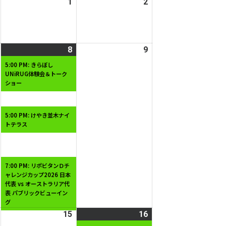
2026
1
2026
2
2026
日
日
年
年
年
7
8
8
月
月
月
2026
8
2026
(3
9
2026
31
1
2
年
年
件
年
日
日
日
5:00 PM: きらぼし
UNiRUG体験会＆トーク
8
8
の
8
ショー
月
月
イ
月
7
8
ベ
9
日
日
ン
日
5:00 PM: けやき並木ナイ
トテラス
ト)
7:00 PM: リポビタンＤチ
ャレンジカップ2026 日本
代表 vs オーストラリア代
表 パブリックビューイン
グ
2026
15
2026
16
2026
(1