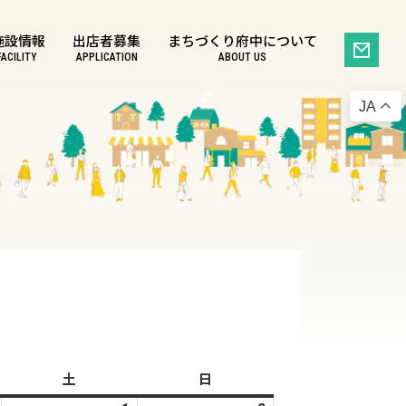
施設情報
出店者募集
まちづくり府中について
FACILITY
APPLICATION
ABOUT US
JA
土
土
日
日
曜
曜