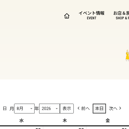
イベント情報
お店＆
EVENT
SHOP & 
月
年
日
前へ
本日
次へ
水
水
木
木
金
金
曜
曜
曜