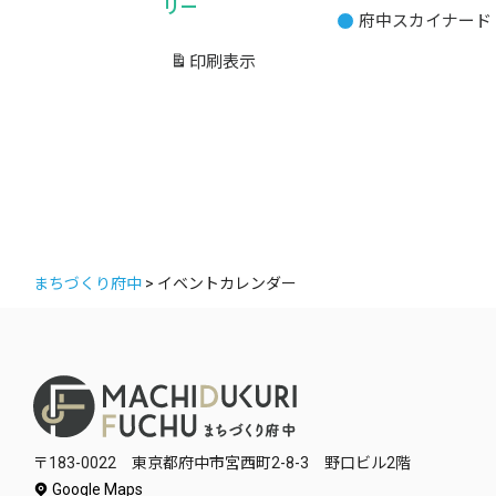
リー
府中スカイナード
題
の
印刷
表示
カ
テ
ゴ
リ
ー
まちづくり府中
>
イベントカレンダー
〒183-0022 東京都府中市宮西町2-8-3 野口ビル2階
Google Maps