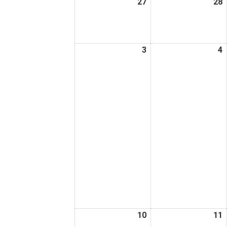
27
2026
28
2
日
日
年
7
7
月
3
2026
4
2
27
2
年
日
8
8
月
3
4
日
10
2026
11
2