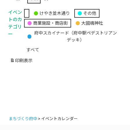
イベン
けやき並木通り
その他
無
トのカ
商業施設・商店街
大國魂神社
題
テゴリ
の
ー
府中スカイナード（府中駅ペデストリアン
カ
デッキ）
テ
すべて
ゴ
リ
印刷
表示
ー
まちづくり府中
>
イベントカレンダー