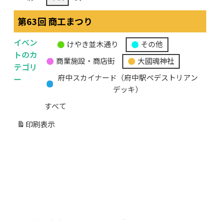
第63回 商工まつり
イベン
けやき並木通り
その他
無
トのカ
商業施設・商店街
大國魂神社
題
テゴリ
の
ー
府中スカイナード（府中駅ペデストリアン
カ
デッキ）
テ
すべて
ゴ
リ
印刷
表示
ー