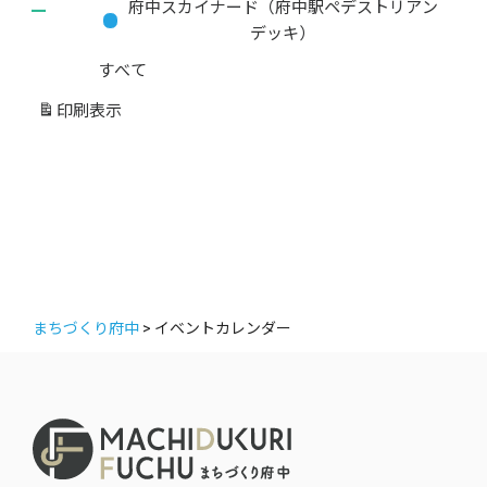
ー
府中スカイナード（府中駅ペデストリアン
カ
デッキ）
テ
すべて
ゴ
リ
印刷
表示
ー
まちづくり府中
>
イベントカレンダー