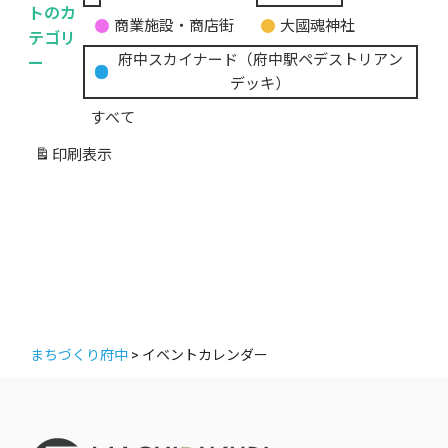
無
トのカ
商業施設・商店街
大國魂神社
題
テゴリ
の
ー
府中スカイナード（府中駅ペデストリアン
カ
デッキ）
テ
すべて
ゴ
リ
印刷
表示
ー
まちづくり府中
>
イベントカレンダー