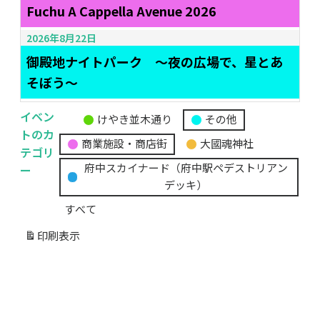
Fuchu A Cappella Avenue 2026
2026年8月22日
御殿地ナイトパーク ～夜の広場で、星とあ
そぼう～
イベン
けやき並木通り
その他
無
トのカ
商業施設・商店街
大國魂神社
題
テゴリ
の
ー
府中スカイナード（府中駅ペデストリアン
カ
デッキ）
テ
すべて
ゴ
リ
印刷
表示
ー