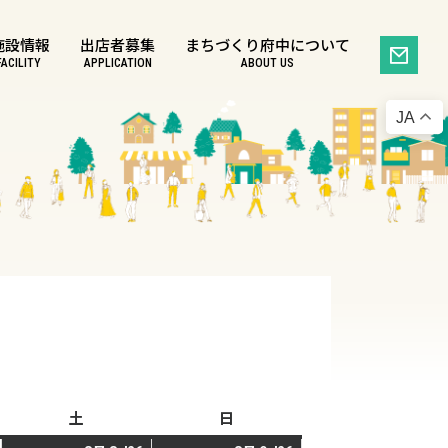
施設情報
出店者募集
まちづくり府中について
FACILITY
APPLICATION
ABOUT US
JA
土
土
日
日
曜
曜