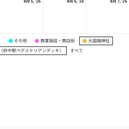
026
2026
2026
8月 5, '26
8月 6, '26
8月 7, '26
日
日
日
年
年
年
8
8
月
月
月
5
6
日
日
日
り
その他
商業施設・商店街
大國魂神社
（府中駅ペデストリアンデッキ）
すべて