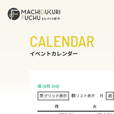
CALENDAR
イベントカレンダー
週 (8月 3rd)
グリッド
表示
リスト
表示
月
週
月
月
火
火
曜
曜