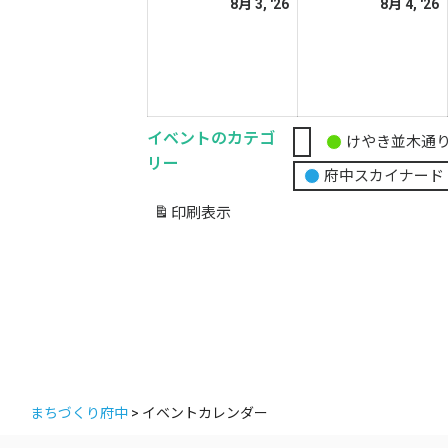
2026
2
8月 3, '26
8月 4, '26
日
日
年
8
8
月
3
4
日
イベントのカテゴ
けやき並木通
無
リー
府中スカイナード
題
の
印刷
表示
カ
テ
ゴ
リ
ー
まちづくり府中
>
イベントカレンダー