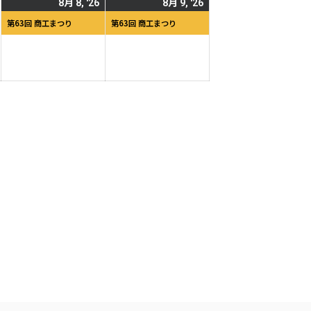
2026
2026
(1
2026
(1
8月 8, '26
8月 9, '26
日
日
年
年
件
年
件
第63回 商工まつり
第63回 商工まつり
8
8
の
8
の
月
月
イ
月
イ
7
8
ベ
9
ベ
日
日
ン
日
ン
ト)
ト)