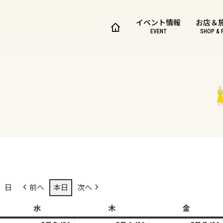
イベント情報
お店＆
EVENT
SHOP & 
日
前へ
本日
次へ
水
水
木
木
金
金
曜
曜
曜