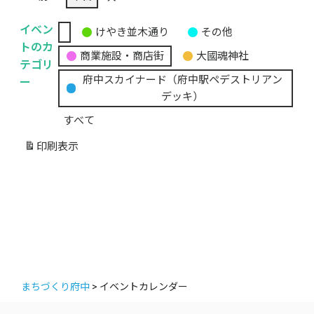
イベン
けやき並木通り
その他
無
トのカ
商業施設・商店街
大國魂神社
題
テゴリ
の
ー
府中スカイナード（府中駅ペデストリアン
カ
デッキ）
テ
すべて
ゴ
リ
印刷
表示
ー
まちづくり府中
>
イベントカレンダー