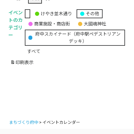
イベン
けやき並木通り
その他
無
トのカ
商業施設・商店街
大國魂神社
題
テゴリ
の
ー
府中スカイナード（府中駅ペデストリアン
カ
デッキ）
テ
すべて
ゴ
リ
印刷
表示
ー
まちづくり府中
>
イベントカレンダー