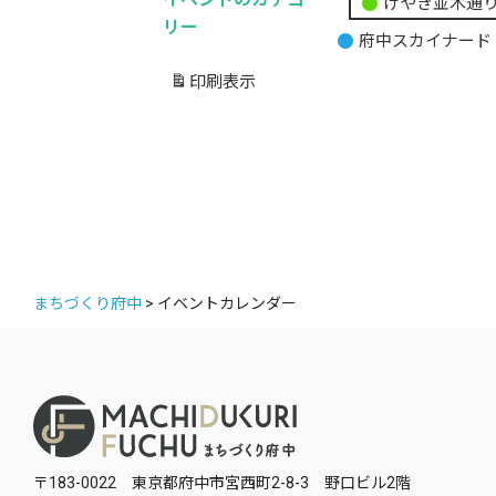
けやき並木通
無
リー
府中スカイナード
題
の
印刷
表示
カ
テ
ゴ
リ
ー
まちづくり府中
>
イベントカレンダー
〒183-0022 東京都府中市宮西町2-8-3 野口ビル2階