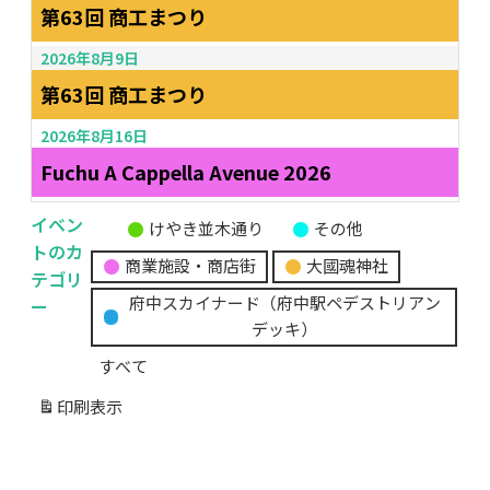
第63回 商工まつり
2026年8月9日
第63回 商工まつり
2026年8月16日
Fuchu A Cappella Avenue 2026
イベン
けやき並木通り
その他
無
トのカ
商業施設・商店街
大國魂神社
題
テゴリ
の
ー
府中スカイナード（府中駅ペデストリアン
カ
デッキ）
テ
すべて
ゴ
リ
印刷
表示
ー