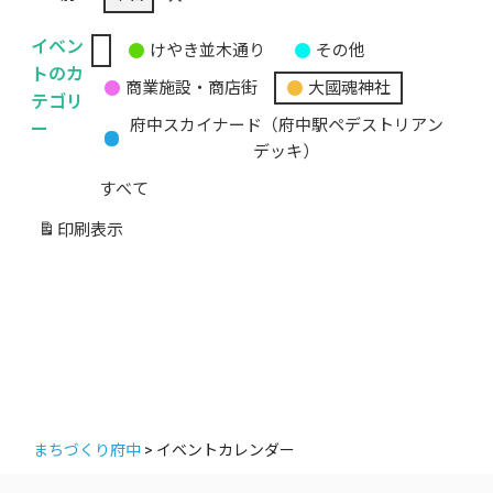
イベン
けやき並木通り
その他
無
トのカ
商業施設・商店街
大國魂神社
題
テゴリ
の
ー
府中スカイナード（府中駅ペデストリアン
カ
デッキ）
テ
すべて
ゴ
リ
印刷
表示
ー
まちづくり府中
>
イベントカレンダー