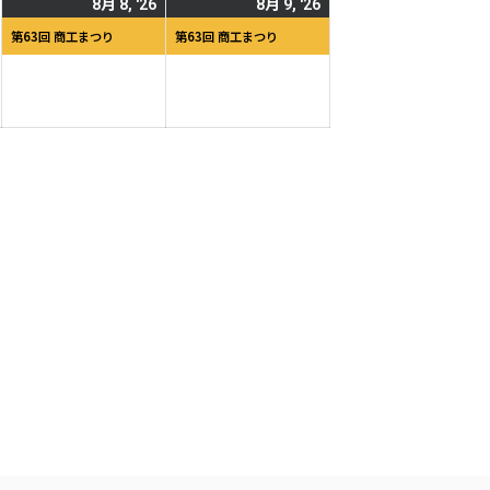
2026
2026
(1
2026
(1
8月 8, '26
8月 9, '26
日
日
年
年
件
年
件
第63回 商工まつり
第63回 商工まつり
8
8
の
8
の
月
月
イ
月
イ
7
8
ベ
9
ベ
日
日
ン
日
ン
ト)
ト)