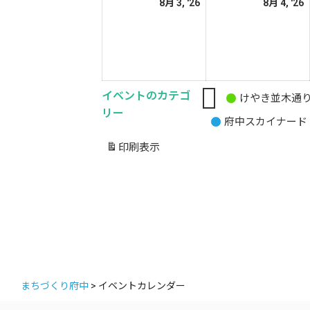
2026
2
8月 3, '26
8月 4, '26
日
日
年
8
8
月
3
4
日
イベントのカテゴ
けやき並木通
無
リー
府中スカイナード
題
の
印刷
表示
カ
テ
ゴ
リ
ー
まちづくり府中
>
イベントカレンダー