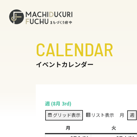
CALENDAR
イベントカレンダー
週 (8月 3rd)
グリッド
表示
リスト
表示
月
週
月
月
火
火
曜
曜