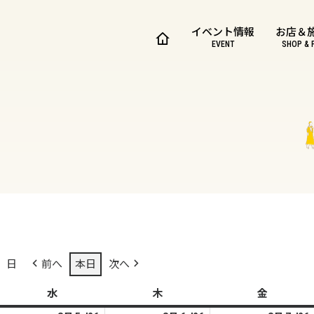
イベント情報
お店＆
EVENT
SHOP & 
日
前へ
本日
次へ
水
水
木
木
金
金
曜
曜
曜