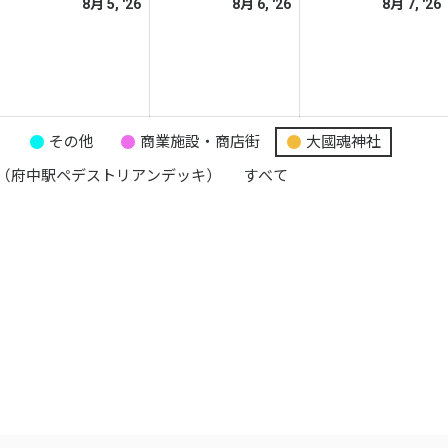
026
2026
2026
8月 5, '26
8月 6, '26
8月 7, '26
日
日
日
年
年
年
8
8
月
月
月
5
6
日
日
日
り
その他
商業施設・商店街
大國魂神社
（府中駅ペデストリアンデッキ）
すべて