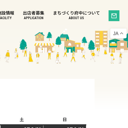
施設情報
出店者募集
まちづくり府中について
FACILITY
APPLICATION
ABOUT US
JA
土
土
日
日
曜
曜