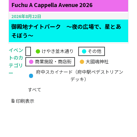
Fuchu A Cappella Avenue 2026
2026年8月22日
御殿地ナイトパーク ～夜の広場で、星とあ
そぼう～
イベン
けやき並木通り
その他
無
トのカ
商業施設・商店街
大國魂神社
題
テゴリ
の
ー
府中スカイナード（府中駅ペデストリアン
カ
デッキ）
テ
すべて
ゴ
リ
印刷
表示
ー