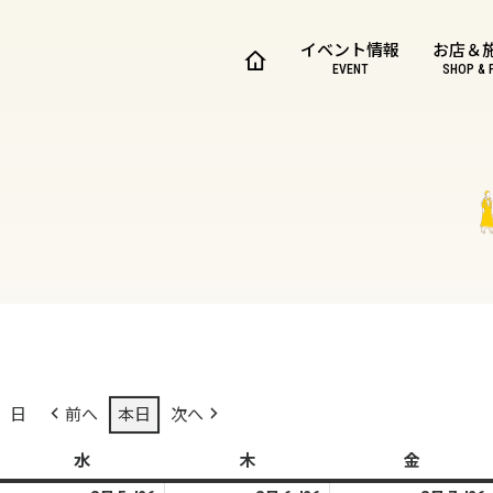
イベント情報
お店＆
EVENT
SHOP & 
日
前へ
本日
次へ
水
水
木
木
金
金
曜
曜
曜