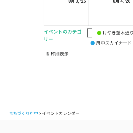
2026
2
8月 3, '26
8月 4, '26
日
日
年
8
8
月
イベントのカテゴ
3
4
けやき並木通
無
リー
日
府中スカイナード
題
の
印刷
表示
カ
テ
ゴ
リ
ー
まちづくり府中
>
イベントカレンダー