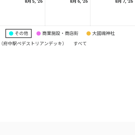
026
2026
2026
8月 5, '26
8月 6, '26
8月 7, '26
日
日
日
年
年
年
8
8
月
月
月
5
6
り
その他
商業施設・商店街
大國魂神社
日
日
日
（府中駅ペデストリアンデッキ）
すべて