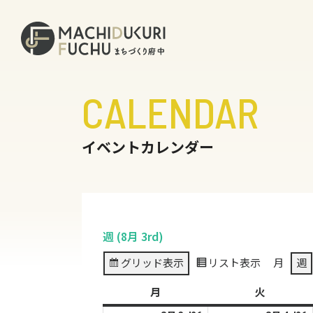
CALENDAR
イベントカレンダー
週 (8月 3rd)
グリッド
表示
リスト
表示
月
週
月
月
火
火
曜
曜