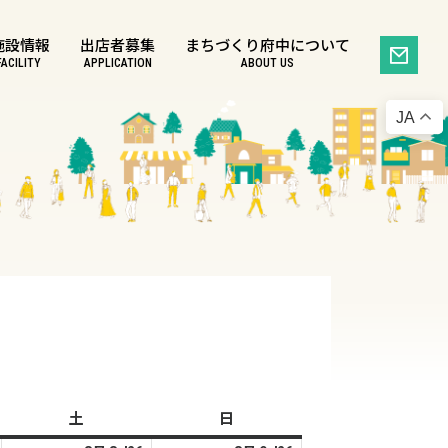
施設情報
出店者募集
まちづくり府中について
FACILITY
APPLICATION
ABOUT US
JA
土
土
日
日
曜
曜