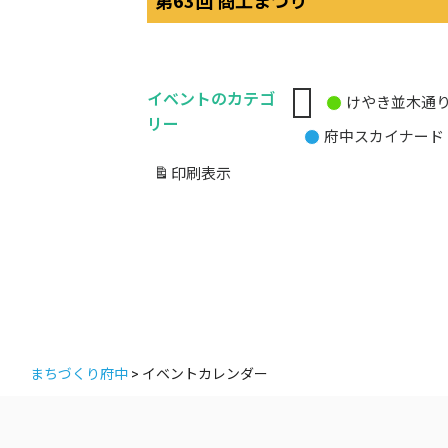
第63回 商工まつり
イベントのカテゴ
けやき並木通
無
リー
府中スカイナード
題
の
印刷
表示
カ
テ
ゴ
リ
ー
まちづくり府中
>
イベントカレンダー