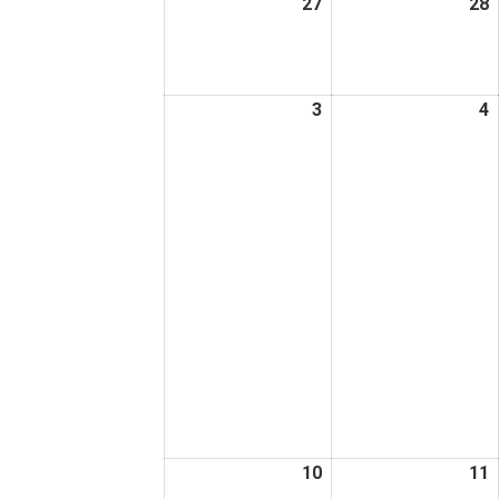
27
2026
28
2
日
日
年
7
7
月
3
2026
4
2
27
2
年
日
8
8
月
3
4
日
10
2026
11
2