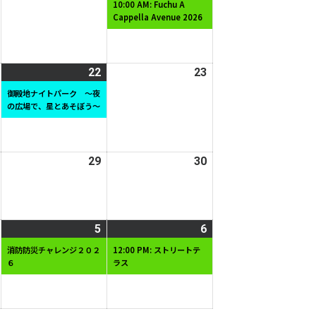
年
年
年
件
10:00 AM: Fuchu A
Cappella Avenue 2026
8
8
8
の
月
月
月
イ
14
15
16
ベ
日
日
日
ン
2026
22
2026
(1
23
2026
ト)
年
年
件
年
御殿地ナイトパーク ～夜
の広場で、星とあそぼう～
8
8
の
8
月
月
イ
月
21
22
ベ
23
日
日
ン
日
2026
29
2026
30
2026
ト)
年
年
年
8
8
8
月
月
月
2026
5
2026
(1
6
2026
(1
28
29
30
年
年
件
年
件
日
日
日
消防防災チャレンジ２０２
12:00 PM: ストリートテ
６
ラス
9
9
の
9
の
月
月
イ
月
イ
4
5
ベ
6
ベ