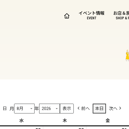
イベント情報
お店＆
EVENT
SHOP & 
月
年
日
前へ
本日
次へ
水
水
木
木
金
金
曜
曜
曜