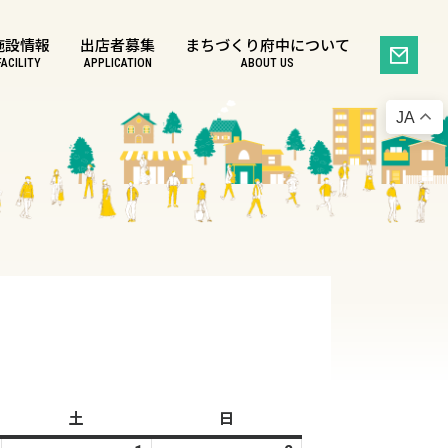
施設情報
出店者募集
まちづくり府中について
FACILITY
APPLICATION
ABOUT US
JA
土
土
日
日
曜
曜