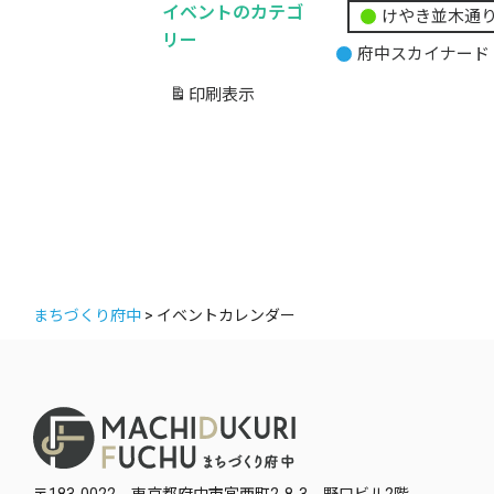
日
イベントのカテゴ
けやき並木通
無
リー
府中スカイナード
題
の
印刷
表示
カ
テ
ゴ
リ
ー
まちづくり府中
>
イベントカレンダー
〒183-0022 東京都府中市宮西町2-8-3 野口ビル2階