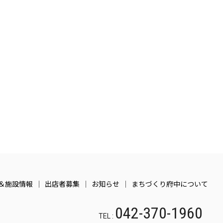
日
日
ン
日
ン
ト)
ト)
＆施設情報
出店者募集
お知らせ
まちづくり府中について
042-370-1960
TEL :