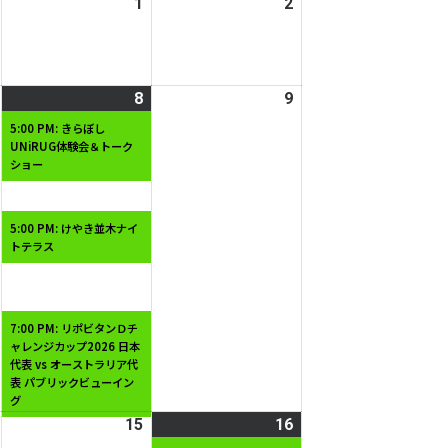
2026
1
2026
2
2026
日
日
年
年
年
7
8
8
月
月
月
2026
8
2026
(3
9
2026
31
1
2
年
年
件
年
日
日
日
5:00 PM: きらぼし
UNiRUG体験会＆トーク
8
8
の
8
ショー
月
月
イ
月
7
8
ベ
9
日
日
ン
日
5:00 PM: けやき並木ナイ
トテラス
ト)
7:00 PM: リポビタンＤチ
ャレンジカップ2026 日本
代表 vs オーストラリア代
表 パブリックビューイン
グ
2026
15
2026
16
2026
(1