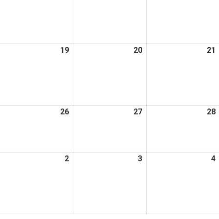
年
年
年
8
8
月
月
月
1
12
13
日
日
日
026
19
2026
20
2026
21
年
年
年
8
8
月
月
月
8
19
20
日
日
日
026
26
2026
27
2026
28
年
年
年
8
8
月
月
月
026
2
2026
3
2026
4
5
26
27
年
年
年
日
日
日
9
9
月
月
月
2
3