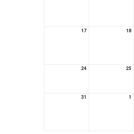
年
8
8
月
10
1
日
17
2026
18
2
年
8
8
月
17
1
日
24
2026
25
2
年
8
8
月
31
2026
1
2
24
2
年
日
8
9
月
31
1