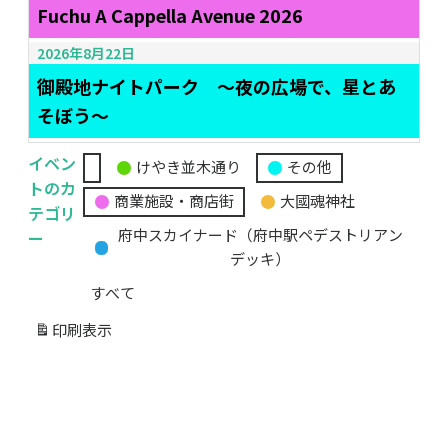
Fuchu A Cappella Avenue 2026
2026年8月22日
御殿地ナイトパーク ～夜の広場で、星とあ
そぼう～
イベン
けやき並木通り
その他
無
トのカ
商業施設・商店街
大國魂神社
題
テゴリ
の
ー
府中スカイナード（府中駅ペデストリアン
カ
デッキ）
テ
すべて
ゴ
リ
印刷
表示
ー