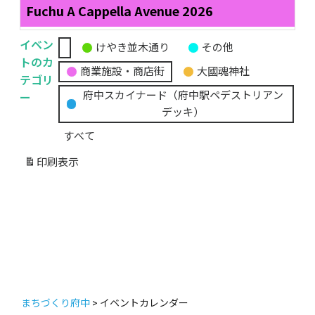
Fuchu A Cappella Avenue 2026
イベン
けやき並木通り
その他
無
トのカ
商業施設・商店街
大國魂神社
題
テゴリ
の
ー
府中スカイナード（府中駅ペデストリアン
カ
デッキ）
テ
すべて
ゴ
リ
印刷
表示
ー
まちづくり府中
>
イベントカレンダー