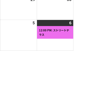
ト)
年
年
年
8
8
8
月
月
月
2026
5
2026
6
2026
(1
28
29
30
年
年
年
件
日
日
日
12:00 PM: ストリートテ
ラス
9
9
9
の
月
月
月
イ
4
5
6
ベ
日
日
日
ン
ト)