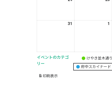
年
8
8
月
31
2026
1
2
24
2
年
日
8
9
月
31
1
日
イベントのカテゴ
けやき並木通
無
リー
府中スカイナード
題
の
印刷
表示
カ
テ
ゴ
リ
ー