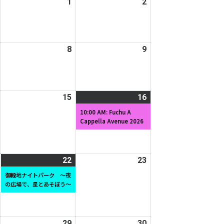
2026
1
2026
2
2026
日
日
年
年
年
7
8
8
月
月
月
2026
8
2026
9
2026
31
1
2
年
年
年
日
日
日
8
8
8
月
月
月
2026
15
2026
16
2026
(1
7
8
9
年
年
年
件
日
日
日
10:00 AM: Fuchu A
Cappella Avenue 2026
8
8
8
の
月
月
月
イ
14
15
16
ベ
日
日
日
ン
2026
22
2026
(1
23
2026
ト)
年
年
件
年
御殿地ナイトパーク ～夜
の広場で、星とあそぼう～
8
8
の
8
月
月
イ
月
21
22
ベ
23
日
日
ン
日
2026
29
2026
30
2026