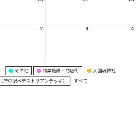
年
年
年
8
8
月
月
月
026
2
2026
3
2026
4
5
26
27
年
年
年
日
日
日
9
9
月
月
月
2
3
日
日
日
り
その他
商業施設・商店街
大國魂神社
（府中駅ペデストリアンデッキ）
すべて