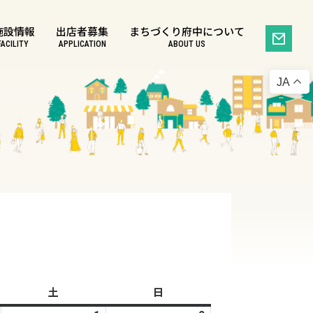
施設情報
出店者募集
まちづくり府中について
FACILITY
APPLICATION
ABOUT US
JA
土
土
日
日
曜
曜