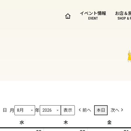
イベント情報
お店＆
EVENT
SHOP & 
月
年
日
前へ
本日
次へ
水
水
木
木
金
金
曜
曜
曜