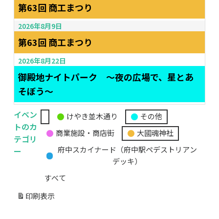
第63回 商工まつり
2026年8月9日
第63回 商工まつり
2026年8月22日
御殿地ナイトパーク ～夜の広場で、星とあ
そぼう～
イベン
けやき並木通り
その他
無
トのカ
商業施設・商店街
大國魂神社
題
テゴリ
の
ー
府中スカイナード（府中駅ペデストリアン
カ
デッキ）
テ
すべて
ゴ
リ
印刷
表示
ー