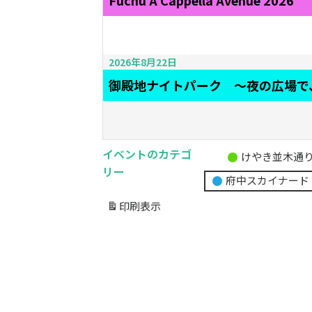
Fuchu A Cappella Avenue 2026
2026年8月22日
御殿地ナイトパーク ～夜の広場で
イベントのカテゴ
けやき並木通
無
リー
府中スカイナード
題
の
印刷
表示
カ
テ
ゴ
リ
ー