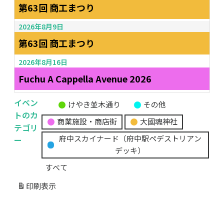
第63回 商工まつり
2026年8月9日
第63回 商工まつり
2026年8月16日
Fuchu A Cappella Avenue 2026
イベン
けやき並木通り
その他
無
トのカ
商業施設・商店街
大國魂神社
題
テゴリ
の
ー
府中スカイナード（府中駅ペデストリアン
カ
デッキ）
テ
すべて
ゴ
リ
印刷
表示
ー