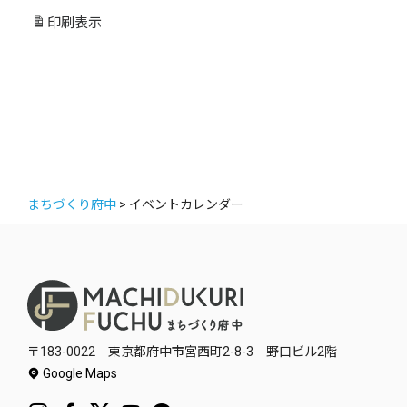
リ
印刷
表示
ー
まちづくり府中
>
イベントカレンダー
〒183-0022 東京都府中市宮西町2-8-3 野口ビル2階
Google Maps