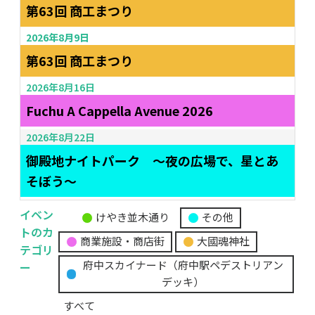
第63回 商工まつり
2026年8月9日
第63回 商工まつり
2026年8月16日
Fuchu A Cappella Avenue 2026
2026年8月22日
御殿地ナイトパーク ～夜の広場で、星とあ
そぼう～
イベン
けやき並木通り
その他
無
トのカ
商業施設・商店街
大國魂神社
題
テゴリ
の
ー
府中スカイナード（府中駅ペデストリアン
カ
デッキ）
テ
すべて
ゴ