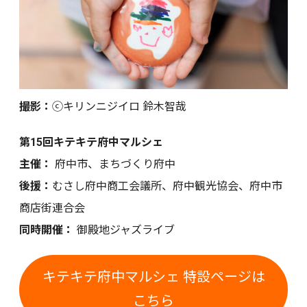
撮影：
ⓒキリンニジイロ 鈴木智哉
第15回キテキテ府中マルシェ
主催：
府中市、まちづくり府中
後援：
むさし府中商工会議所、府中観光協会、府中市
商店街連合会
同時開催：
御殿地ジャズライブ
キテキテ府中マルシェ 特設ページは
こちら