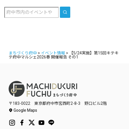
カ
SEARCH
イ
ブ
まちづくり府中
>
イベント情報
>
【5/24実施】第15回キテキ
テ府中マルシェ2026春 開催報告 その1
〒183-0022 東京都府中市宮西町2-8-3 野口ビル2階
Google Maps