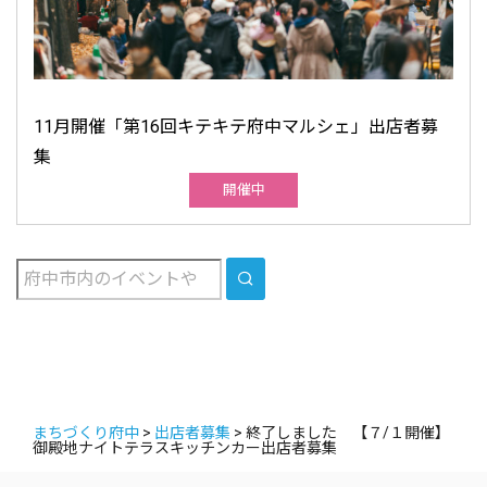
11月開催「第16回キテキテ府中マルシェ」出店者募
集
開催中
SEARCH
まちづくり府中
>
出店者募集
>
終了しました 【７/１開催】
御殿地ナイトテラスキッチンカー出店者募集