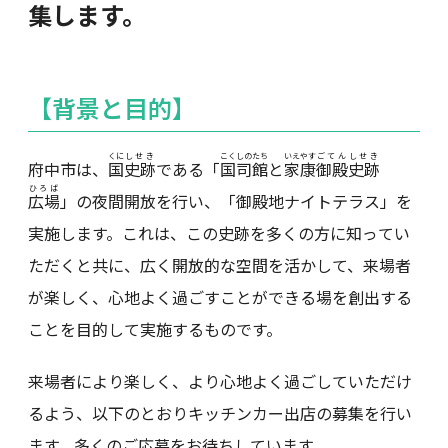
集します。
【背景と目的】
くに
しせき
こくしのたち
いえやす
ごてん
しせき
府中市は、
国
史跡
である「
国司館
と
家康
御殿
史跡
ひろば
広場
」の夜間開放を行い、「御殿地ナイトテラス」を
実施します。これは、この史跡を多くの方に知ってい
ただくと共に、広く開放的な空間を活かして、来場者
が楽しく、心地よく過ごすことができる場を創出する
ことを目的して実施するものです。
来場者により楽しく、より心地よく過ごしていただけ
るよう、以下のとおりキッチンカー出店の募集を行い
ます。多くのご応募をお待ちしています。