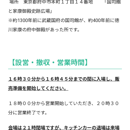
場所 東京都府中市本町１丁目１４番地 「
国司館
と
家康
御殿
史跡
広場
」
※約1300年前に武蔵国府の国司館が、約400年前に徳
川家康の府中御殿があった所です。
【設営・撤収・営業時間】
１６時３０分から１６時４５分までの間に入場し、販
売準備を開始してください。
１８時００分から営業開始していただき、２０時３０
分に営業終了です。
会場は２１時閉場ですが、キッチンカーの退場は来場